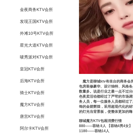
金夜商务KTV会所
发现王国KTV会所
外滩10号KTV会所
星光大道KTV会所
唛秀派对KTV会所
皇冠KTV会所
后海KTV会所
魔方是
聊城ktv有坐台的商务会
包房装修豪华、设计独特、风格各
数量多。说是行业之最一点不过分
骑士KTV会所
色夜卖活动都经过了严苛的市场调
务人员，每一位服务人员都经过了
魔方KTV会所
饰的金碧辉煌，采用超现代化的材
的灯光当背景板，使整体更加的嗨
唐宫KTV会所
聊城魔方KTV包厢消费行情
880——容纳 8人 【容纳4男4女】
阿尔卡KTV会所
1180——容纳14人