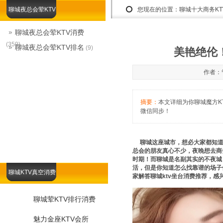
聊城夜总会荤KTV
您现在的位置：
聊城十大商务K
聊城夜总会荤KTV消费
(359)
聊城夜总会荤KTV排名
(9)
美艳绝伦！
作者：管
摘要：
本文详细为你聊城魔方KTV
微信同步！
聊城这座城市，想必大家都知道
总会的朋友真心不少，夜晚想去商
时期！而聊城是名副其实的不夜城
活，但是你知道怎么找靠谱的场子体验
聊城KTV真空消费
家解答聊城ktv坐台消费推荐，感
聊城荤KTV排行消费
魅力金座KTV会所