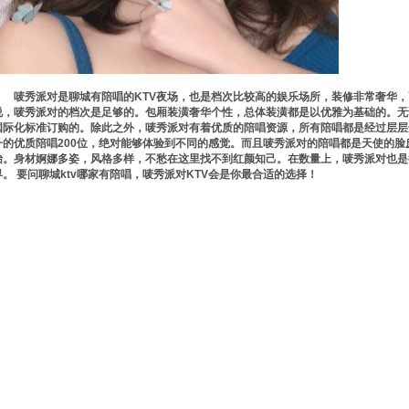
唛秀派对是聊城有陪唱的KTV夜场，也是档次比较高的娱乐场所，装修非常奢华，
说，唛秀派对的档次是足够的。包厢装潢奢华个性，总体装潢都是以优雅为基础的。无
国际化标准订购的。除此之外，唛秀派对有着优质的陪唱资源，所有陪唱都是经过层层
一的优质陪唱200位，绝对能够体验到不同的感觉。而且唛秀派对的陪唱都是天使的
怡。身材婀娜多姿，风格多样，不愁在这里找不到红颜知己。在数量上，唛秀派对也是
界。 要问聊城ktv哪家有陪唱，唛秀派对KTV会是你最合适的选择！