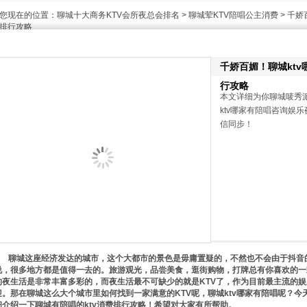
您现在的位置：
聊城十大商务KTV会所夜总会排名
>
聊城荤KTV陪唱公主消费
> 千娇
排行攻略
千娇百媚！聊城ktv
行攻略
本文详细为你聊城唛秀派
ktv哪家有陪唱咨询娱乐夜生
信同步！
聊城这座经济发达的城市，这个大都市的景色是毋庸置疑的，不然也不会由于抖音
说，很多地方都是值得一去的。旅游观光，品尝美食，逛街购物，打牌总有你喜欢的一
的夜生活是非常丰富多彩的，而夜生活最不可缺少的就是KTV了，作为目前最主流的娱
迎。那在聊城这么大个城市里如何找到一家满意的KTV呢，聊城ktv哪家有陪唱呢？今天玲玲 
细介绍一下聊城有陪唱的ktv消费排行攻略！希望对大家有所帮助。