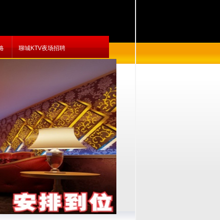
略
聊城KTV夜场招聘