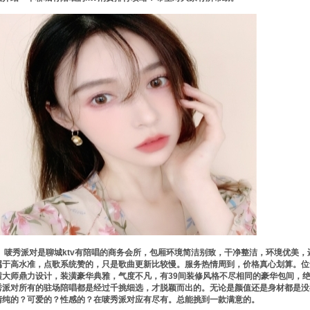
唛秀派对是聊城ktv有陪唱的商务会所，包厢环境简洁别致，干净整洁，环境优美，
属于高水准，点歌系统赞的，只是歌曲更新比较慢。服务热情周到，价格真心划算。位
潢大师鼎力设计，装潢豪华典雅，气度不凡，有39间装修风格不尽相同的豪华包间，
秀派对所有的驻场陪唱都是经过千挑细选，才脱颖而出的。无论是颜值还是身材都是没
清纯的？可爱的？性感的？在唛秀派对应有尽有。总能挑到一款满意的。