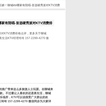
百媚！聊城ktv哪家有陪唱-首选唛秀派对KTV消费
哪家有陪唱-首选唛秀派对KTV消费排
对KTV消费价格点评，更多关于聊城
活KTV经理玲玲 157-2299-4270 微
的推广带来这么多旅游人士玩耍。在聊城来
款。不过最让人喜欢的还是夜生活，聊城
乐场所，KTV可以说很受广大群众的欢
157-2299-4270 微信同步为大家详