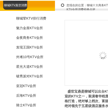
聊城KTV真空消费
您现在的位置：
聊城十大商务K
KTV会所消费价格点评
聊城荤KTV排行消费
魅力金座KTV会所
金夜商务KTV会所
发现王国KTV会所
外滩10号KTV会所
星光大道KTV会所
唛秀派对KTV会所
皇冠KTV会所
盛世宝鼎是聊城可以出台K
后海KTV会所
迎的KTV之一，装潢奢华程
格打造，绝对够上档次、富丽
骑士KTV会所
绝对领先于五星级酒店服务